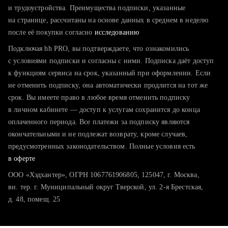
тратите много времени на поиск и вручную поднимаете
и трудоустройства. Преимущества подписки, указанные
резюме
на странице, рассчитаны на основе данных в среднем в неделю
после её покупки согласно
хотите сравнить себя с конкурентами и оценить шансы
исследованию
Подключая hh PRO, вы подтверждаете, что ознакомились
с условиями подписки и согласны с ними. Подписка даёт доступ
к функциям сервиса на срок, указанный при оформлении. Если
не отменить подписку, она автоматически продлится на тот же
срок. Вы имеете право в любое время отменить подписку
в личном кабинете — доступ к услугам сохранится до конца
оплаченного периода. Все платежи за подписку являются
окончательными и не подлежат возврату, кроме случаев,
предусмотренных законодательством. Полные условия есть
в оферте
ООО «Хэдхантер», ОГРН 1067761906805, 125047, г. Москва,
вн. тер. г. Муниципальный округ Тверской, ул. 2-я Брестская,
д. 48, помещ. 25