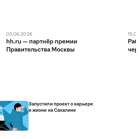
03.06.2026
15.0
hh.ru — партнёр премии
Раб
Правительства Москвы
чер
Запустили проект о карьере
и жизни на Сахалине