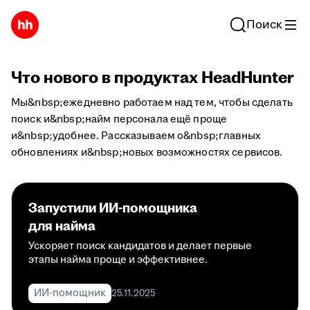
Поиск
Что нового в продуктах HeadHunter
Мы&nbsp;ежедневно работаем над тем, чтобы сделать
поиск и&nbsp;найм персонала ещё проще
и&nbsp;удобнее. Рассказываем о&nbsp;главных
обновлениях и&nbsp;новых возможностях сервисов.
Запустили ИИ-помощника
для найма
Ускоряет поиск кандидатов и делает первые
этапы найма проще и эффективнее.
ИИ-помощник
25.11.2025