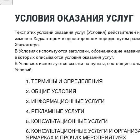
УСЛОВИЯ ОКАЗАНИЯ УСЛУГ
Текст этих условий оказания услуг (Условия) действителен
изменен Хэдхантером в одностороннем порядке путем раз
Хэдхантера.
В Условиях используются заголовки, обозначающие название
в которых описываются условия оказания услуг.
В Условиях используются ссылки на пункты, состоящие тольк
Условий.
1. ТЕРМИНЫ И ОПРЕДЕЛЕНИЯ
2. ОБЩИЕ УСЛОВИЯ
3. ИНФОРМАЦИОННЫЕ УСЛУГИ
1.1. Хэдхантер, или
Хэдхантер, ООО «Хэдх
4. РЕКЛАМНЫЕ УСЛУГИ
HeadHunter, или
г. Москва, внутригор
2.1. Типы и статусы регистрации
5. КОНСУЛЬТАЦИОННЫЕ УСЛУГИ
Исполнитель
Тверской,
2-я
Брестска
Типы регистрации
3.1. Предоставление доступа к базе данн
2.2. Активация услуг
6. КОНСУЛЬТАЦИОННЫЕ УСЛУГИ И ОРГАНИЗ
о трудоустройстве с возможностью просмо
Описание и активация
ЯРМАРКАХ И ПРОЧИХ МЕРОПРИЯТИЯХ
Хэдхантер — администра
2.1.1. Заказчику может быть присвоен один
4.0. Общие условия оказания рекламных ус