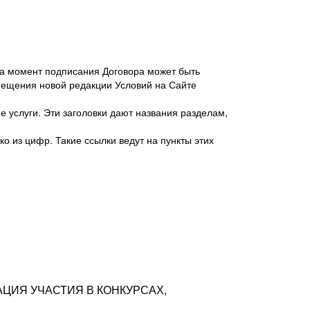
 на момент подписания Договора может быть
мещения новой редакции Условий на Сайте
 услуги. Эти заголовки дают названия разделам,
о из цифр. Такие ссылки ведут на пункты этих
антер», ИНН 7718620740, адрес: 125047,
одская территория Муниципальный округ
я улица, дом 48, помещ. 25
ых резюме с предложениями Соискателей
АЦИЯ УЧАСТИЯ В КОНКУРСАХ,
тра контактной информации Соискателя
тор сайтов: hh.ru, talantix.ru и других
 из Типов регистраций.
луг